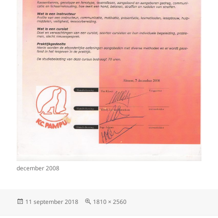
december 2008
Geplaatst
Volledige
11 september 2018
1810 × 2560
op
grootte